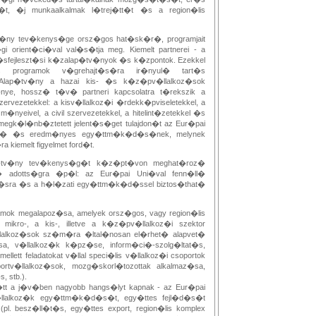
�t, �j munkaalkalmak l�trej�tt�t �s a region�lis
tv�ny tev�kenys�ge orsz�gos hat�sk�r�, programjait
gi orient�ci�val val�s�tja meg. Kiemelt partnerei - a
koz�sfejleszt�si k�zalap�tv�nyok �s k�zpontok. Ezekkel
s programok v�grehajt�s�ra ir�nyul� tart�s
lap�tv�ny a hazai kis- �s k�z�pv�llalkoz�sok
ye, hossz� t�v� partneri kapcsolatra t�rekszik a
ervezetekkel: a kisv�llalkoz�i �rdekk�pviseletekkel, a
m�nyeivel, a civil szervezetekkel, a hitelint�zetekkel �s
egk�l�nb�ztetett jelent�s�get tulajdon�t az Eur�pai
n�ll� �s eredm�nyes egy�ttm�k�d�s�nek, melynek
kiemelt figyelmet ford�t.
lap�tv�ny tev�kenys�g�t k�z�pt�von meghat�roz�
t� adotts�gra �p�l: az Eur�pai Uni�val fenn�ll�
d�sra �s a h�l�zati egy�ttm�k�d�ssel biztos�that�
gramok megalapoz�sa, amelyek orsz�gos, vagy region�lis
mikro-, a kis-, illetve a k�z�pv�llalkoz�i szektor
llalkoz�sok sz�m�ra �ltal�nosan el�rhet� alapvet�
sa, v�llalkoz�k k�pz�se, inform�ci�-szolg�ltat�s,
mellett feladatokat v�llal speci�lis v�llalkoz�i csoportok
ortv�llalkoz�sok, mozg�skorl�tozottak alkalmaz�sa,
, stb.).
tt a j�v�ben nagyobb hangs�lyt kapnak - az Eur�pai
�llalkoz�k egy�ttm�k�d�s�t, egy�ttes fejl�d�s�t
pl. besz�ll�t�s, egy�ttes export, region�lis komplex