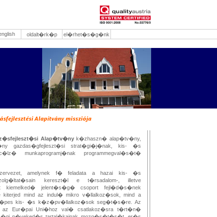
english
oldalt�rk�p
el�rhet�s�g�nk
koz�sfejleszt�si Alap�tv�ny
k�zhaszn� alap�tv�ny,
ny gazdas�gfejleszt�si strat�gi�j�nak, kis- �s
 c�lz� munkaprogramj�nak programmegval�s�t�
zervezet, amelynek f� feladata a hazai kis- �s
olg�ltat�sain kereszt�l e t�rsadalom-, illetve
�nt kiemelked� jelent�s�g� csoport fejl�d�s�nek
iterjed mind az indul� mikro v�llalkoz�sok, mind a
�pes kis- �s k�z�pv�llalkoz�sok seg�t�s�re. Az
az Eur�pai Uni�hoz val� csatlakoz�sra t�rt�n�
s�gi n�veked�s tartal�kainak mozg�s�t�s�t, er�s